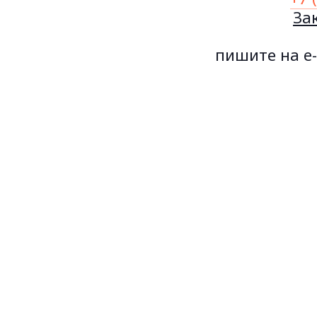
За
пишите на e-
АШИ КАНАЛЫ
бань, саун,
парных