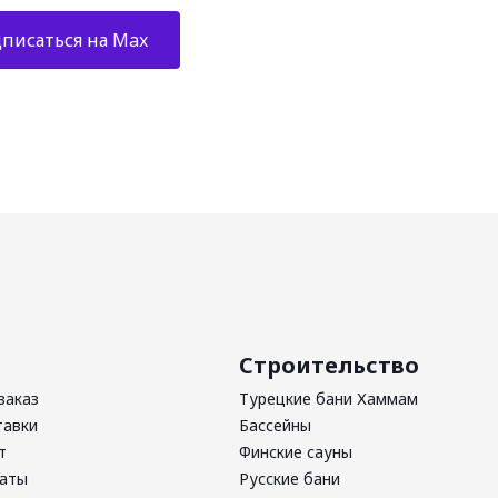
писаться на Max
ь
Строительство
заказ
Турецкие бани Хаммам
тавки
Бассейны
т
Финские сауны
латы
Русские бани