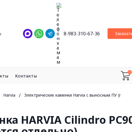
8-983-310-67-36
Заказат
ы
0
екты
Контакты
Harvia
/
Электрические каменки Harvia с выносным ПУ (прио
ка HARVIA Cilindro PC9
ется отдельно)