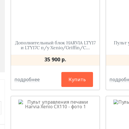
Дополнительный блок НARVIA LTY17
Пульт 
и LTY17C п/у Xenio/Griffin/С…
35 900 р.
подробнее
подроб
Купить