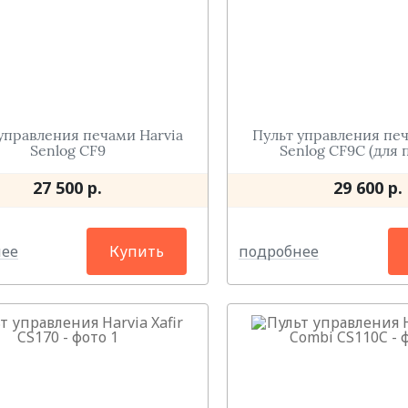
управления печами Нarvia
Пульт управления печ
Senlog CF9
Senlog CF9С (для
27 500 р.
29 600 р.
нее
подробнее
Купить