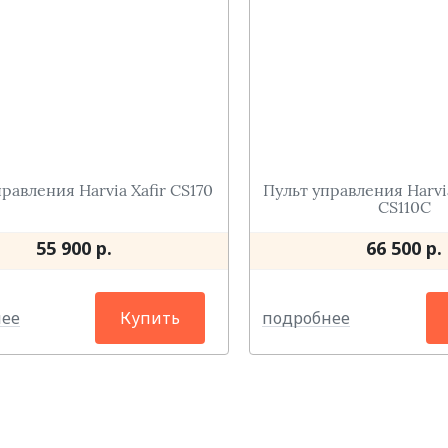
равления Harvia Xafir CS170
Пульт управления Harvi
CS110C
55 900 р.
66 500 р.
нее
подробнее
Купить