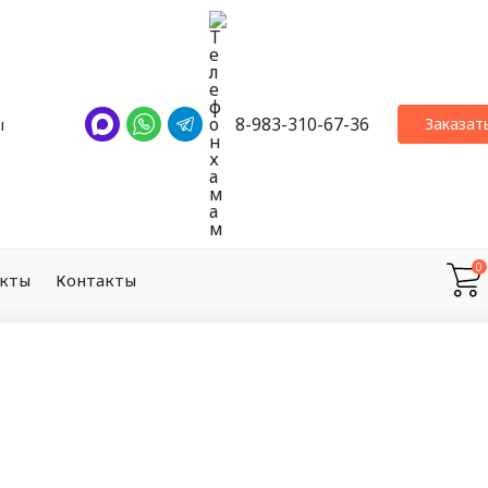
8-983-310-67-36
Заказат
ы
0
екты
Контакты