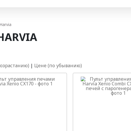
Harvia
НARVIA
возрастанию)
|
Цене (по убыванию)