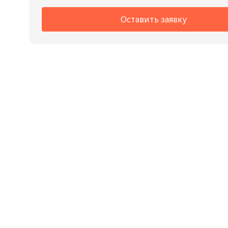
Оставить заявку
АШИ КАНАЛЫ
бань, саун,
парных