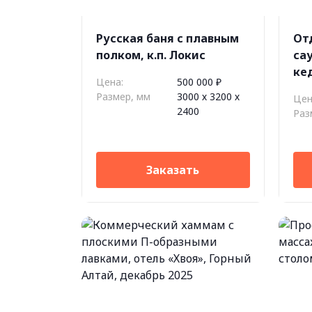
Русская баня c плавным
От
полком, к.п. Локис
са
ке
Цена:
500 000 ₽
печ
Размер, мм
3000 х 3200 х
Цен
Pa
2400
Раз
Заказать