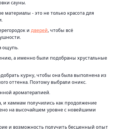
овки сауны.
ые материалы - это не только красота для
и.
перегородок и
дверей
, чтобы всё
душности.
а ощупь.
ению, а именно были подобраны хрустальные
одобрать курну, чтобы она была выполнена из
ного оттенка. Поэтому выбрали оникс.
енной ароматерапией.
а, и хаммам получились как продолжение
нено на высочайшем уровне с новейшими
ерие и возможность получить бесценный опыт