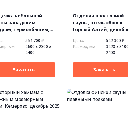
делка небольшой
Отделка просторной
уны канадским
сауны, отель «Хвоя»,
дром, термоабашем,
Горный Алтай, декабр
ь Tulikivi XL, к.п. Lucky
2025
а:
554 700 ₽
Цена:
522 300 ₽
rk
мер, мм
2600 х 2300 х
Размер, мм
3220 х 3100
2400
2400
Заказать
Заказать