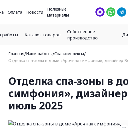
Полезные
ка
Оплата
Новости
материалы
Собственное
 работы
Каталог товаров
Ди
производство
Главная
/
Наши работы
/
Спа-комплексы
/
Отделка спа-зоны в доме «Арочная симфония», дизайнер В
Отделка спа-зоны в д
симфония», дизайнер 
июль 2025