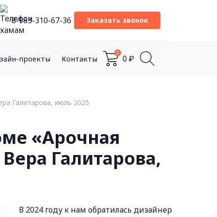
8-983-310-67-36
Заказать звонок
0
0
зайн-проекты
Контакты
₽
ера Галитарова, июль 2025
оме «Арочная
Вера Галитарова,
В 2024 году к нам обратилась дизайнер