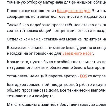
точечную отборку материала для финишной облиц
Полог также выполнен из
Канадского кедра
. Элитн
созерцания, но и залог долговечности и надёжност
Также было подобрано просветлённое стекло для 
соответствовало общей концепции лёгкости и воз
Отделка хаммама - стеклянная мозаика, приятная н
В хаммаме большое внимание было уделено освещ
насадки на оптоволокно для
"Звёздного неба"
.
Кроме того, нужно было с особой тщательностью п
натурального камня и обязательно белого благород
Установлен немеций парогенератор -
EOS
со встро
Благодаря совместной плодотворной работе и саун
общего пространства дома. Всё технически выпол
технологиями комфорта.
Мы благодарим дизайнера Веру Галитарову за дов