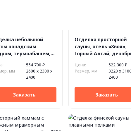
делка небольшой
Отделка просторной
уны канадским
сауны, отель «Хвоя»,
дром, термоабашем,
Горный Алтай, декабр
ь Tulikivi XL, к.п. Lucky
2025
а:
554 700 ₽
Цена:
522 300 ₽
rk
мер, мм
2600 х 2300 х
Размер, мм
3220 х 3100
2400
2400
Заказать
Заказать