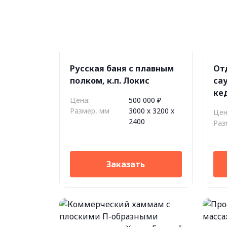
Русская баня c плавным
От
полком, к.п. Локис
са
ке
Цена:
500 000 ₽
печ
Размер, мм
3000 х 3200 х
Цен
Pa
2400
Раз
Заказать