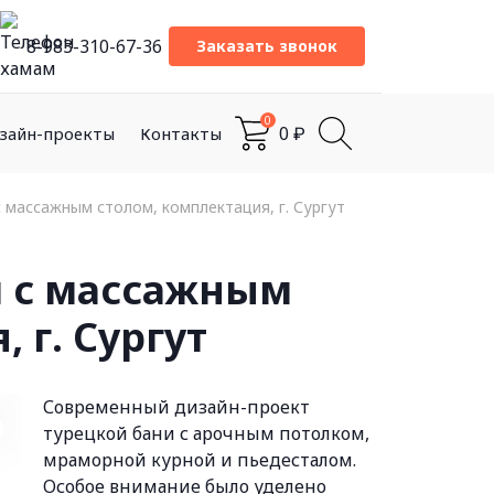
8-983-310-67-36
Заказать звонок
0
0
зайн-проекты
Контакты
₽
 массажным столом, комплектация, г. Сургут
и с массажным
 г. Сургут
Современный дизайн-проект
турецкой бани с арочным потолком,
мраморной курной и пьедесталом.
Особое внимание было уделено