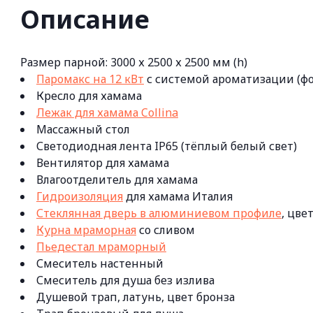
Описание
Размер парной: 3000 х 2500 х 2500 мм (h)
Паромакс на 12 кВт
с системой ароматизации (фо
Кресло для хамама
Лежак для хамама Collina
Массажный стол
Светодиодная лента IP65 (тёплый белый свет)
Вентилятор для хамама
Влагоотделитель для хамама
Гидроизоляция
для хамама Италия
Стеклянная дверь в алюминиевом профиле
, цве
Курна мраморная
со сливом
Пьедестал мраморный
Смеситель настенный
Смеситель для душа без излива
Душевой трап, латунь, цвет бронза