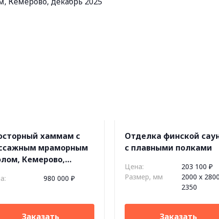
осторный хаммам с
Отделка финской сау
ссажным мраморным
c плавными полками
олом, Кемерово,
Цена:
203 100 ₽
кабрь 2025
Размер, мм
2000 х 2800
а:
980 000 ₽
2350
Заказать
Заказать