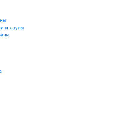
уны
и и сауны
бани
а