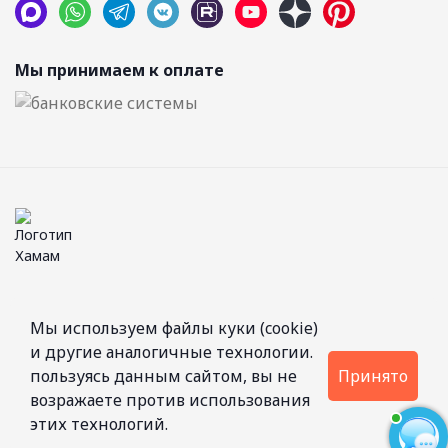
Мы принимаем к оплате
© 2026 Компания ООО “Хамам”.
Мы используем файлы куки (cookie)
Проектирование и строительство бань и саун. Производство дверей.
и другие аналогичные технологии.
Не является публичной офертой.
пользуясь данным сайтом, вы не
Принято
Соглашение на обработку персональных данных
возражаете против использования
Политика конфиденциальности
этих технологий.
Пользовательское соглашение