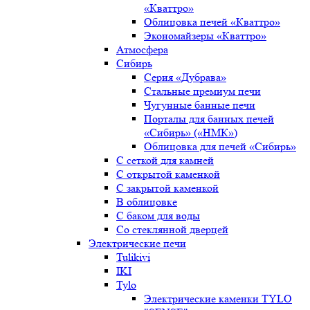
«Кваттро»
Облицовка печей «Кваттро»
Экономайзеры «Кваттро»
Атмосфера
Сибирь
Серия «Дубрава»
Стальные премиум печи
Чугунные банные печи
Порталы для банных печей
«Сибирь» («НМК»)
Облицовка для печей «Сибирь»
С сеткой для камней
С открытой каменкой
С закрытой каменкой
В облицовке
С баком для воды
Со стеклянной дверцей
Электрические печи
Tulikivi
IKI
Tylo
Электрические каменки TYLO