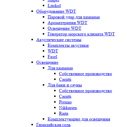
Litokol
Оборудование WDT
Паровой удар для хаммама
Ароматерапия WDT
Освещение WDT
Генератор морского климата WDT
Акустические системы
Комплекты акустики
WDT
Fasel
Освещение
Для хаммама
Собственное производство
Cariitti
Для бани и сауны
Собственное производство
Cariitti
Premio
Nikkarien
Raita
Комплектующие для освещения
Гималайская соль