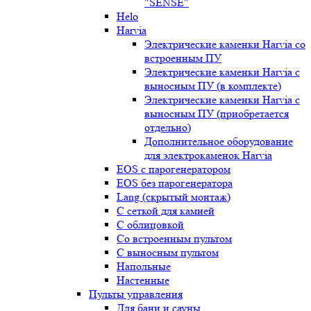
"SENSE"
Helo
Harvia
Электрические каменки Harvia со
встроенным ПУ
Электрические каменки Harvia с
выносным ПУ (в комплекте)
Электрические каменки Harvia с
выносным ПУ (приобретается
отдельно)
Дополнительное оборудование
для электрокаменок Harvia
EOS с парогенератором
EOS без парогенератора
Lang (скрытый монтаж)
С сеткой для камней
С облицовкой
Со встроенным пультом
С выносным пультом
Напольные
Настенные
Пульты управления
Для бани и сауны