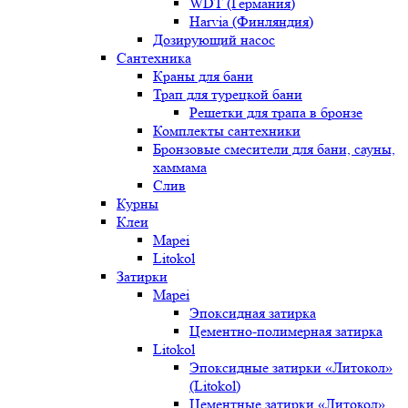
WDT (Германия)
Harvia (Финляндия)
Дозирующий насос
Сантехника
Краны для бани
Трап для турецкой бани
Решетки для трапа в бронзе
Комплекты сантехники
Бронзовые смесители для бани, сауны,
хаммама
Слив
Курны
Клеи
Mapei
Litokol
Затирки
Mapei
Эпоксидная затирка
Цементно-полимерная затирка
Litokol
Эпоксидные затирки «Литокол»
(Litokol)
Цементные затирки «Литокол»