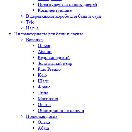
Преимущества наших дверей
Комплектующие
В деревянном коробе для бань и саун
Tylo
Harvia
Пиломатериалы для бани и сауны
Вагонка
Ольха
Абаши
Кедр канадский
Золотистый кедр
Pino Premio
Kelo
Шале
Фраке
Липа
Магнолия
Осина
Облицовочные панели
Полковая доска
Ольха
Абаш