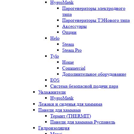
HygroMatik
Парогенераторы электродного
типа
Парогенераторы ТЭНового типа
Аксессуары
Опции
Helo
Steam
Steam Pro
Tylo
Home
Commercial
Дополнительное оборудование
EOS
Система безопасной подачи пара
Увлажнители
HygroMatik
Лежаки и сиденья для хаммама
Панели для хаммама
Термит (THERMIT)
Панели для хаммама Руспанель
Гидроизоляция
Mapei