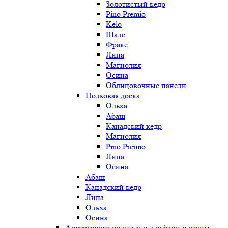
Золотистый кедр
Pino Premio
Kelo
Шале
Фраке
Липа
Магнолия
Осина
Облицовочные панели
Полковая доска
Ольха
Абаш
Канадский кедр
Магнолия
Pino Premio
Липа
Осина
Абаш
Канадский кедр
Липа
Ольха
Осина
Анатомические лежаки для бани и сауны