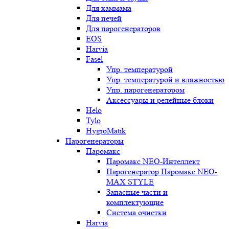
Для хаммама
Для печей
Для парогенераторов
EOS
Harvia
Fasel
Упр. температурой
Упр. температурой и влажностью
Упр. парогенератором
Аксессуары и релейные блоки
Helo
Tylo
HygroMatik
Парогенераторы
Паромакс
Паромакс NEO-Интеллект
Парогенератор Паромакс NEO-
MAX STYLE
Запасные части и
комплектующие
Система очистки
Harvia