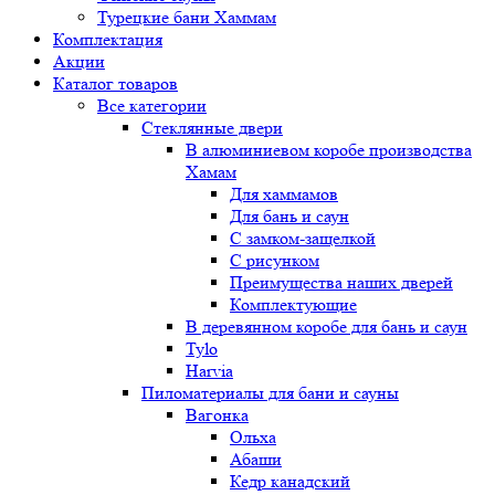
Турецкие бани Хаммам
Комплектация
Акции
Каталог товаров
Все категории
Стеклянные двери
В алюминиевом коробе производства
Хамам
Для хаммамов
Для бань и саун
С замком-защелкой
С рисунком
Преимущества наших дверей
Комплектующие
В деревянном коробе для бань и саун
Tylo
Harvia
Пиломатериалы для бани и сауны
Вагонка
Ольха
Абаши
Кедр канадский