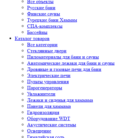
Все объекты
Русские бани
Финские сауны
Турецкие бани Хаммам
СПА-комплексы
Бассейны
Каталог товаров
Все категории
Стеклянные двери
Пиломатериалы для бани и сауны
Анатомические лежаки для бани и сауны
Дровяные и газовые печи для бани
Электрические печи
Пульты управления
Парогенераторы
Увлажнители
Лежаки и сиденья для хаммама
Панели для хаммама
Гидроизоляция
Оборудование WDT
Акустические системы
Освещение
Гималайская соль