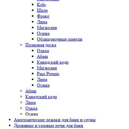
Kelo
Шале
Фраке
Липа
Магнолия
Осина
Облицовочные панели
Полковая доска
Ольха
Абаш
Канадский кедр
Магнолия
Pino Premio
Липа
Осина
Абаш
Канадский кедр
Липа
Ольха
Осина
Анатомические лежаки для бани и сауны
Дровяные и газовые печи для бани