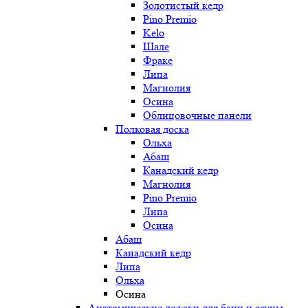
Золотистый кедр
Pino Premio
Kelo
Шале
Фраке
Липа
Магнолия
Осина
Облицовочные панели
Полковая доска
Ольха
Абаш
Канадский кедр
Магнолия
Pino Premio
Липа
Осина
Абаш
Канадский кедр
Липа
Ольха
Осина
Анатомические лежаки для бани и сауны