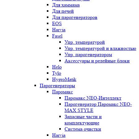
Для хаммама
Для печей
Для парогенераторов
EOS
Harvia
Fasel
Упр. температурой
Упр. температурой и влажностью
Упр. парогенератором
Аксессуары и релейные блоки
Helo
Tylo
HygroMatik
Парогенераторы
Паромакс
Паромакс NEO-Интеллект
Парогенератор Паромакс NEO-
MAX STYLE
Запасные части и
комплектующие
Система очистки
Harvia