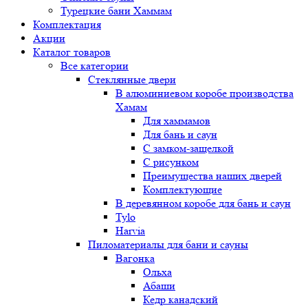
Турецкие бани Хаммам
Комплектация
Акции
Каталог товаров
Все категории
Стеклянные двери
В алюминиевом коробе производства
Хамам
Для хаммамов
Для бань и саун
С замком-защелкой
С рисунком
Преимущества наших дверей
Комплектующие
В деревянном коробе для бань и саун
Tylo
Harvia
Пиломатериалы для бани и сауны
Вагонка
Ольха
Абаши
Кедр канадский