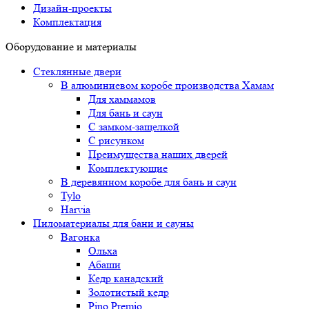
Дизайн-проекты
Комплектация
Оборудование и материалы
Стеклянные двери
В алюминиевом коробе производства Хамам
Для хаммамов
Для бань и саун
С замком-защелкой
С рисунком
Преимущества наших дверей
Комплектующие
В деревянном коробе для бань и саун
Tylo
Harvia
Пиломатериалы для бани и сауны
Вагонка
Ольха
Абаши
Кедр канадский
Золотистый кедр
Pino Premio