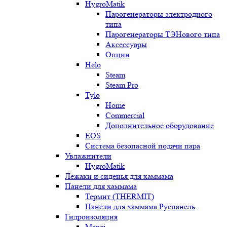
HygroMatik
Парогенераторы электродного
типа
Парогенераторы ТЭНового типа
Аксессуары
Опции
Helo
Steam
Steam Pro
Tylo
Home
Commercial
Дополнительное оборудование
EOS
Система безопасной подачи пара
Увлажнители
HygroMatik
Лежаки и сиденья для хаммама
Панели для хаммама
Термит (THERMIT)
Панели для хаммама Руспанель
Гидроизоляция
Mapei