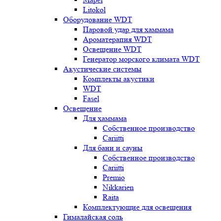
Litokol
Оборудование WDT
Паровой удар для хаммама
Ароматерапия WDT
Освещение WDT
Генератор морского климата WDT
Акустические системы
Комплекты акустики
WDT
Fasel
Освещение
Для хаммама
Собственное производство
Cariitti
Для бани и сауны
Собственное производство
Cariitti
Premio
Nikkarien
Raita
Комплектующие для освещения
Гималайская соль