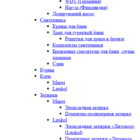
WDT (Германия)
Harvia (Финляндия)
Дозирующий насос
Сантехника
Краны для бани
Трап для турецкой бани
Решетки для трапа в бронзе
Комплекты сантехники
Бронзовые смесители для бани, сауны,
хаммама
Слив
Курны
Клеи
Mapei
Litokol
Затирки
Mapei
Эпоксидная затирка
Цементно-полимерная затирка
Litokol
Эпоксидные затирки «Литокол»
(Litokol)
Цементные затирки «Литокол»