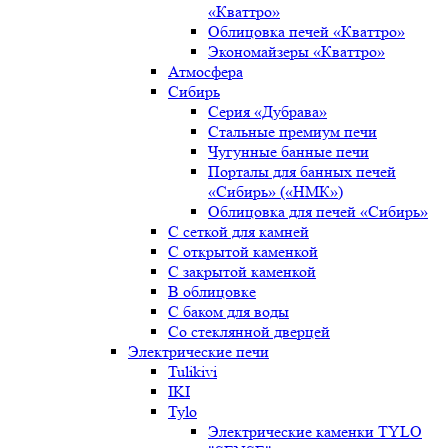
«Кваттро»
Облицовка печей «Кваттро»
Экономайзеры «Кваттро»
Атмосфера
Сибирь
Серия «Дубрава»
Стальные премиум печи
Чугунные банные печи
Порталы для банных печей
«Сибирь» («НМК»)
Облицовка для печей «Сибирь»
С сеткой для камней
С открытой каменкой
С закрытой каменкой
В облицовке
С баком для воды
Со стеклянной дверцей
Электрические печи
Tulikivi
IKI
Tylo
Электрические каменки TYLO