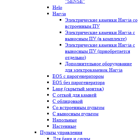
"SENSE"
Helo
Harvia
Электрические каменки Harvia со
встроенным ПУ
Электрические каменки Harvia с
выносным ПУ (в комплекте)
Электрические каменки Harvia с
выносным ПУ (приобретается
отдельно)
Дополнительное оборудование
для электрокаменок Harvia
EOS с парогенератором
EOS без парогенератора
Lang (скрытый монтаж)
С сеткой для камней
С облицовкой
Со встроенным пультом
С выносным пультом
Напольные
Настенные
Пульты управления
Для бани и сауны