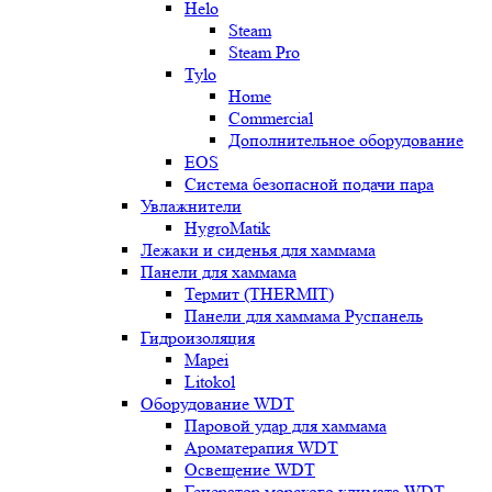
Helo
Steam
Steam Pro
Tylo
Home
Commercial
Дополнительное оборудование
EOS
Система безопасной подачи пара
Увлажнители
HygroMatik
Лежаки и сиденья для хаммама
Панели для хаммама
Термит (THERMIT)
Панели для хаммама Руспанель
Гидроизоляция
Mapei
Litokol
Оборудование WDT
Паровой удар для хаммама
Ароматерапия WDT
Освещение WDT
Генератор морского климата WDT