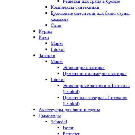
Решетки для трапа в бронзе
Комплекты сантехники
Бронзовые смесители для бани, сауны,
хаммама
Слив
Курны
Клеи
Mapei
Litokol
Затирки
Mapei
Эпоксидная затирка
Цементно-полимерная затирка
Litokol
Эпоксидные затирки «Литокол»
(Litokol)
Цементные затирки «Литокол»
(Litokol)
Аксессуары для бани и сауны
Дымоходы
Schiedel
Isotor
Permeter