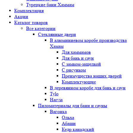
Турецкие бани Хаммам
Комплектация
Акции
Каталог товаров
Все категории
Стеклянные двери
В алюминиевом коробе производства
Хамам
Для хаммамов
Для бань и саун
С замком-защелкой
С рисунком
Преимущества наших дверей
Комплектующие
В деревянном коробе для бань и саун
Tylo
Harvia
Пиломатериалы для бани и сауны
Вагонка
Ольха
Абаши
Кедр канадский