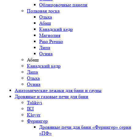
Облицовочные панели
Полковая доска
Ольха
Абаш
Канадский кедр
Магнолия
Pino Premio
Липа
Осина
Абаш
Канадский кедр
Липа
Ольха
Осина
Анатомические лежаки для бани и сауны
Дровяные и газовые печи для бани
Tulikivi
IKI
Klover
Ферингер
Дровяные печи для бани «Ферингер» серия
«ПФ»