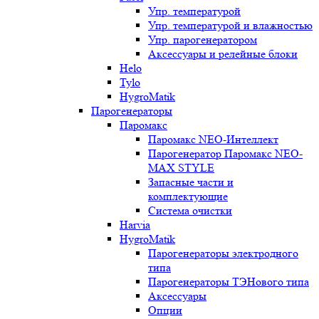
Упр. температурой
Упр. температурой и влажностью
Упр. парогенератором
Аксессуары и релейные блоки
Helo
Tylo
HygroMatik
Парогенераторы
Паромакс
Паромакс NEO-Интеллект
Парогенератор Паромакс NEO-
MAX STYLE
Запасные части и
комплектующие
Система очистки
Harvia
HygroMatik
Парогенераторы электродного
типа
Парогенераторы ТЭНового типа
Аксессуары
Опции