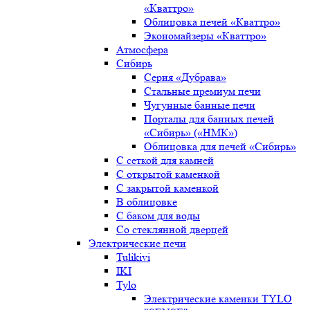
«Кваттро»
Облицовка печей «Кваттро»
Экономайзеры «Кваттро»
Атмосфера
Сибирь
Серия «Дубрава»
Стальные премиум печи
Чугунные банные печи
Порталы для банных печей
«Сибирь» («НМК»)
Облицовка для печей «Сибирь»
С сеткой для камней
С открытой каменкой
С закрытой каменкой
В облицовке
С баком для воды
Со стеклянной дверцей
Электрические печи
Tulikivi
IKI
Tylo
Электрические каменки TYLO