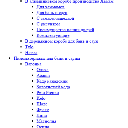
В алюминиевом коробе производства Хамам
Для хаммамов
Для бань и саун
С замком-защелкой
С рисунком
Преимущества наших дверей
Комплектующие
В деревянном коробе для бань и саун
Tylo
Harvia
Пиломатериалы для бани и сауны
Вагонка
Ольха
Абаши
Кедр канадский
Золотистый кедр
Pino Premio
Kelo
Шале
Фраке
Липа
Магнолия
Осина