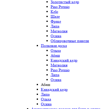
Золотистый кедр
Pino Premio
Kelo
Шале
Фраке
Липа
Магнолия
Осина
Облицовочные панели
Полковая доска
Ольха
Абаш
Канадский кедр
Магнолия
Pino Premio
Липа
Осина
Абаш
Канадский кедр
Липа
Ольха
Осина
Анатомические лежаки для бани и сауны