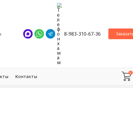
8-983-310-67-36
Заказат
ы
0
екты
Контакты