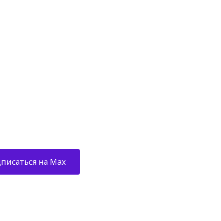
АШИ КАНАЛЫ
бань, саун,
парных
писаться на Max