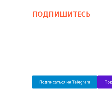
ПОДПИШИТЕСЬ
НА Н
Стильный экспертный канал об отделке 
хаммамов и любых СПА-зон!
- Современные тенденции в дизайне 
- Экспертные статьи и комментарии
- Новинки банного оборудования
- Уникальные дизайн-проекты
- Эксклюзивные решения в отделке
Подписаться на Telegram
Под