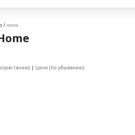
o
/
Home
 Home
возрастанию)
|
Цене (по убыванию)