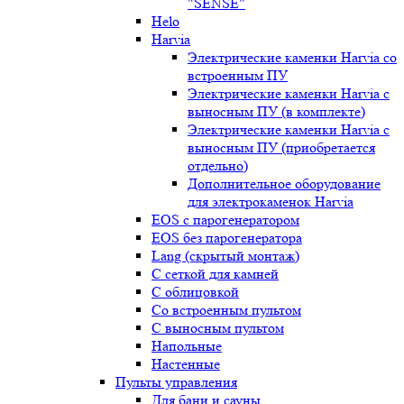
"SENSE"
Helo
Harvia
Электрические каменки Harvia со
встроенным ПУ
Электрические каменки Harvia с
выносным ПУ (в комплекте)
Электрические каменки Harvia с
выносным ПУ (приобретается
отдельно)
Дополнительное оборудование
для электрокаменок Harvia
EOS с парогенератором
EOS без парогенератора
Lang (скрытый монтаж)
С сеткой для камней
С облицовкой
Со встроенным пультом
С выносным пультом
Напольные
Настенные
Пульты управления
Для бани и сауны