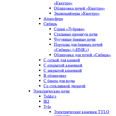
«Кваттро»
Облицовка печей «Кваттро»
Экономайзеры «Кваттро»
Атмосфера
Сибирь
Серия «Дубрава»
Стальные премиум печи
Чугунные банные печи
Порталы для банных печей
«Сибирь» («НМК»)
Облицовка для печей «Сибирь»
С сеткой для камней
С открытой каменкой
С закрытой каменкой
В облицовке
С баком для воды
Со стеклянной дверцей
Электрические печи
Tulikivi
IKI
Tylo
Электрические каменки TYLO