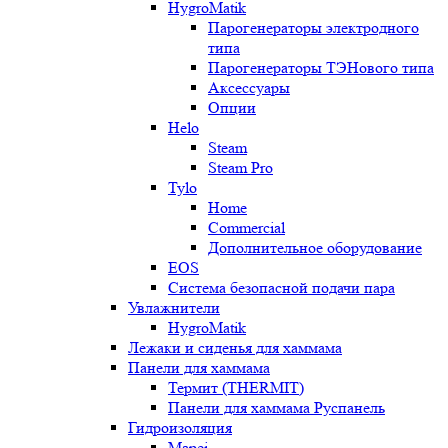
HygroMatik
Парогенераторы электродного
типа
Парогенераторы ТЭНового типа
Аксессуары
Опции
Helo
Steam
Steam Pro
Tylo
Home
Commercial
Дополнительное оборудование
EOS
Система безопасной подачи пара
Увлажнители
HygroMatik
Лежаки и сиденья для хаммама
Панели для хаммама
Термит (THERMIT)
Панели для хаммама Руспанель
Гидроизоляция
Mapei