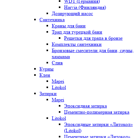
WDT (Германия)
Harvia (Финляндия)
Дозирующий насос
Сантехника
Краны для бани
Трап для турецкой бани
Решетки для трапа в бронзе
Комплекты сантехники
Бронзовые смесители для бани, сауны,
хаммама
Слив
Курны
Клеи
Mapei
Litokol
Затирки
Mapei
Эпоксидная затирка
Цементно-полимерная затирка
Litokol
Эпоксидные затирки «Литокол»
(Litokol)
Цементные затирки «Литокол»