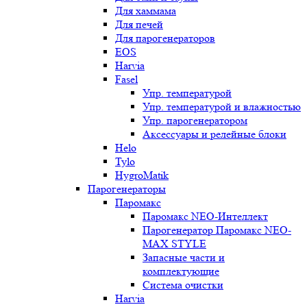
Для хаммама
Для печей
Для парогенераторов
EOS
Harvia
Fasel
Упр. температурой
Упр. температурой и влажностью
Упр. парогенератором
Аксессуары и релейные блоки
Helo
Tylo
HygroMatik
Парогенераторы
Паромакс
Паромакс NEO-Интеллект
Парогенератор Паромакс NEO-
MAX STYLE
Запасные части и
комплектующие
Система очистки
Harvia