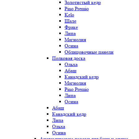
Золотистый кедр
Pino Premio
Kelo
Шале
Фраке
Липа
Магнолия
Осина
Облицовочные панели
Полковая доска
Ольха
Абаш
Канадский кедр
Магнолия
Pino Premio
Липа
Осина
Абаш
Канадский кедр
Липа
Ольха
Осина
Анатомические лежаки для бани и сауны