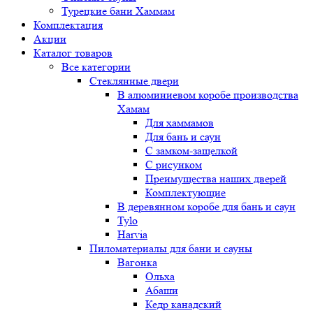
Турецкие бани Хаммам
Комплектация
Акции
Каталог товаров
Все категории
Стеклянные двери
В алюминиевом коробе производства
Хамам
Для хаммамов
Для бань и саун
С замком-защелкой
С рисунком
Преимущества наших дверей
Комплектующие
В деревянном коробе для бань и саун
Tylo
Harvia
Пиломатериалы для бани и сауны
Вагонка
Ольха
Абаши
Кедр канадский