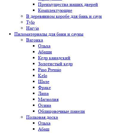
Преимущества наших дверей
Комплектующие
В деревянном коробе для бань и саун
Tylo
Harvia
Пиломатериалы для бани и сауны
Вагонка
Ольха
Абаши
Кедр канадский
Золотистый кедр
Pino Premio
Kelo
Шале
Фраке
Липа
Магнолия
Осина
Облицовочные панели
Полковая доска
Ольха
Абаш