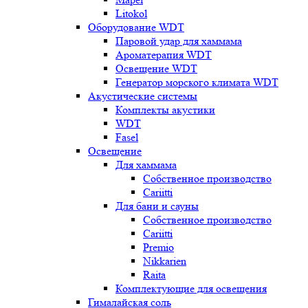
Litokol
Оборудование WDT
Паровой удар для хаммама
Ароматерапия WDT
Освещение WDT
Генератор морского климата WDT
Акустические системы
Комплекты акустики
WDT
Fasel
Освещение
Для хаммама
Собственное производство
Cariitti
Для бани и сауны
Собственное производство
Cariitti
Premio
Nikkarien
Raita
Комплектующие для освещения
Гималайская соль