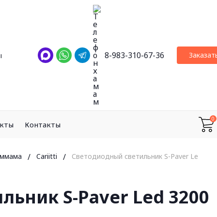
8-983-310-67-36
Заказат
ы
0
екты
Контакты
аммама
/
Cariitti
/
Светодиодный светильник S-Paver Led 3200
ьник S-Paver Led 3200