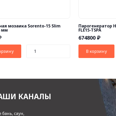
ая мозаика Sorento-15 Slim
Парогенератор H
4 мм
FLE15-TSPA
674800
₽
₽
орзину
В корзину
АШИ КАНАЛЫ
бань, саун,