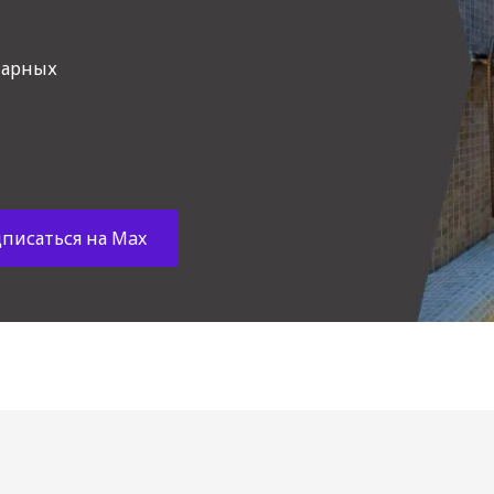
парных
писаться на Max