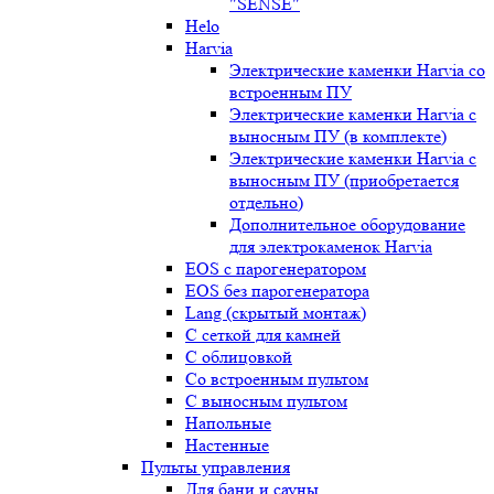
"SENSE"
Helo
Harvia
Электрические каменки Harvia со
встроенным ПУ
Электрические каменки Harvia с
выносным ПУ (в комплекте)
Электрические каменки Harvia с
выносным ПУ (приобретается
отдельно)
Дополнительное оборудование
для электрокаменок Harvia
EOS с парогенератором
EOS без парогенератора
Lang (скрытый монтаж)
С сеткой для камней
С облицовкой
Со встроенным пультом
С выносным пультом
Напольные
Настенные
Пульты управления
Для бани и сауны