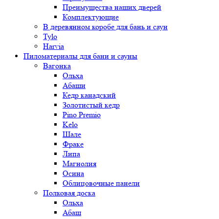
Преимущества наших дверей
Комплектующие
В деревянном коробе для бань и саун
Tylo
Harvia
Пиломатериалы для бани и сауны
Вагонка
Ольха
Абаши
Кедр канадский
Золотистый кедр
Pino Premio
Kelo
Шале
Фраке
Липа
Магнолия
Осина
Облицовочные панели
Полковая доска
Ольха
Абаш