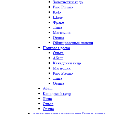
Золотистый кедр
Pino Premio
Kelo
Шале
Фраке
Липа
Магнолия
Осина
Облицовочные панели
Полковая доска
Ольха
Абаш
Канадский кедр
Магнолия
Pino Premio
Липа
Осина
Абаш
Канадский кедр
Липа
Ольха
Осина
Анатомические лежаки для бани и сауны