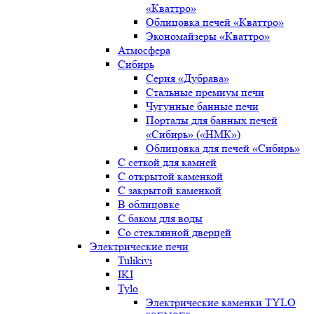
«Кваттро»
Облицовка печей «Кваттро»
Экономайзеры «Кваттро»
Атмосфера
Сибирь
Серия «Дубрава»
Стальные премиум печи
Чугунные банные печи
Порталы для банных печей
«Сибирь» («НМК»)
Облицовка для печей «Сибирь»
С сеткой для камней
С открытой каменкой
С закрытой каменкой
В облицовке
С баком для воды
Со стеклянной дверцей
Электрические печи
Tulikivi
IKI
Tylo
Электрические каменки TYLO