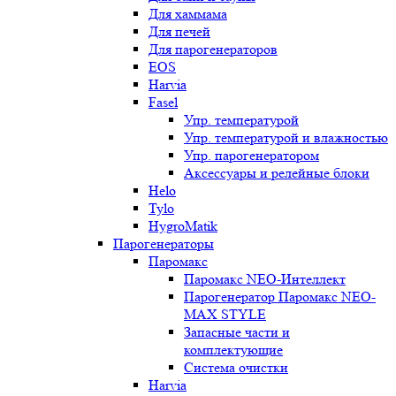
Для хаммама
Для печей
Для парогенераторов
EOS
Harvia
Fasel
Упр. температурой
Упр. температурой и влажностью
Упр. парогенератором
Аксессуары и релейные блоки
Helo
Tylo
HygroMatik
Парогенераторы
Паромакс
Паромакс NEO-Интеллект
Парогенератор Паромакс NEO-
MAX STYLE
Запасные части и
комплектующие
Система очистки
Harvia