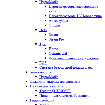
HygroMatik
Парогенераторы электродного
типа
Парогенераторы ТЭНового типа
Аксессуары
Опции
Helo
Steam
Steam Pro
Tylo
Home
Commercial
Дополнительное оборудование
EOS
Система безопасной подачи пара
Увлажнители
HygroMatik
Лежаки и сиденья для хаммама
Панели для хаммама
Термит (THERMIT)
Панели для хаммама Руспанель
Гидроизоляция
Mapei