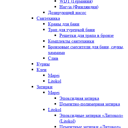
WDT (Германия)
Harvia (Финляндия)
Дозирующий насос
Сантехника
Краны для бани
Трап для турецкой бани
Решетки для трапа в бронзе
Комплекты сантехники
Бронзовые смесители для бани, сауны,
хаммама
Слив
Курны
Клеи
Mapei
Litokol
Затирки
Mapei
Эпоксидная затирка
Цементно-полимерная затирка
Litokol
Эпоксидные затирки «Литокол»
(Litokol)
Цементные затирки «Литокол»