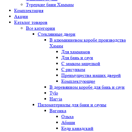
Турецкие бани Хаммам
Комплектация
Акции
Каталог товаров
Все категории
Стеклянные двери
В алюминиевом коробе производства
Хамам
Для хаммамов
Для бань и саун
С замком-защелкой
С рисунком
Преимущества наших дверей
Комплектующие
В деревянном коробе для бань и саун
Tylo
Harvia
Пиломатериалы для бани и сауны
Вагонка
Ольха
Абаши
Кедр канадский