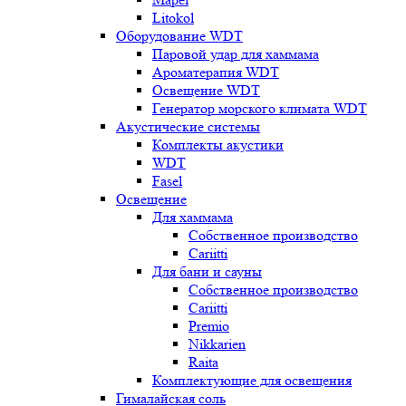
Litokol
Оборудование WDT
Паровой удар для хаммама
Ароматерапия WDT
Освещение WDT
Генератор морского климата WDT
Акустические системы
Комплекты акустики
WDT
Fasel
Освещение
Для хаммама
Собственное производство
Cariitti
Для бани и сауны
Собственное производство
Cariitti
Premio
Nikkarien
Raita
Комплектующие для освещения
Гималайская соль