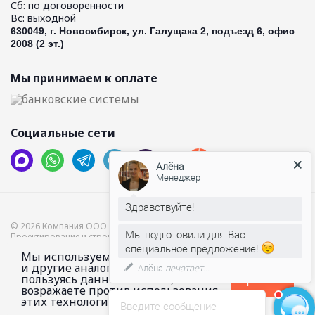
Сб: по договоренности
Вс: выходной
630049, г. Новосибирск, ул. Галущака 2, подъезд 6, офис
2008 (2 эт.)
Мы принимаем к оплате
Социальные сети
Алёна
Менеджер
Здравствуйте!
© 2026 Компания ООО “Хамам”.
Мы подготовили для Вас
Проектирование и строительство бань и саун. Производство дверей.
специальное предложение!
Мы используем файлы куки (cookie)
Не является публичной офертой.
и другие аналогичные технологии.
Алёна
печатает...
Соглашение на обработку персональных данных
Политика
пользуясь данным сайтом, вы не
Принято
конфиденциальности
Пользовательское соглашение
возражаете против использования
этих технологий.
Введите сообщение