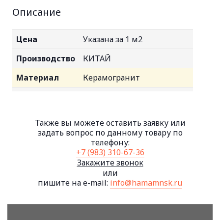
Описание
Цена
Указана за 1 м2
Производство
КИТАЙ
Материал
Керамогранит
Основные
Коричневый
цвета
Также вы можете оставить заявку или
Внутренняя отделка, для
Применение
задать вопрос по данному товару по
стен, для пола, декор, для
телефону:
ванной, для кухни
+7 (983) 310-67-36
Закажите звонок
Тип
Матовая
или
пишите на e-mail:
info@hamamnsk.ru
поверхности