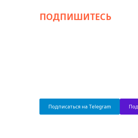
ПОДПИШИТЕСЬ
НА Н
Стильный экспертный канал об отделке 
хаммамов и любых СПА-зон!
- Современные тенденции в дизайне 
- Экспертные статьи и комментарии
- Новинки банного оборудования
- Уникальные дизайн-проекты
- Эксклюзивные решения в отделке
Подписаться на Telegram
Под