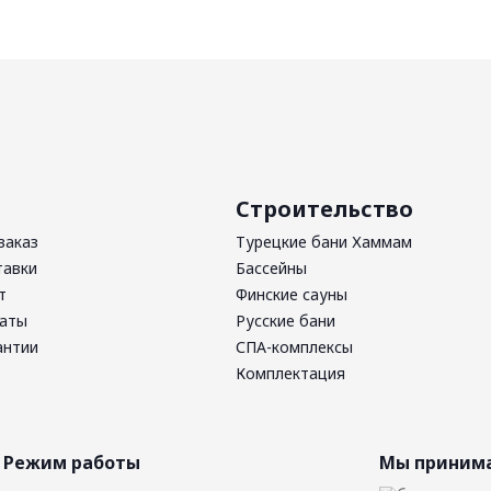
ь
Строительство
заказ
Турецкие бани Хаммам
тавки
Бассейны
т
Финские сауны
латы
Русские бани
антии
СПА-комплексы
Комплектация
Режим работы
Мы принима