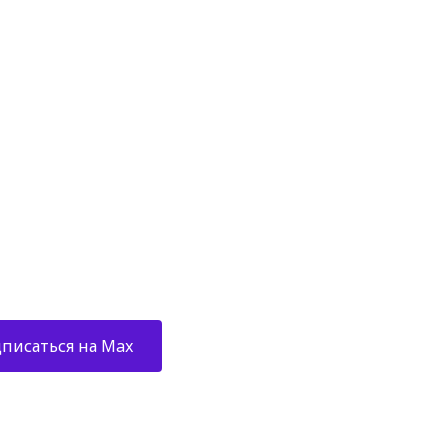
АШИ КАНАЛЫ
бань, саун,
парных
писаться на Max