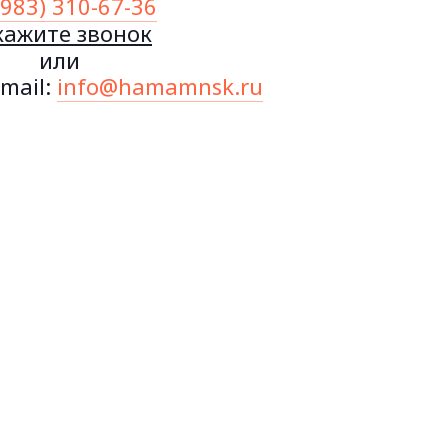
(983) 310-67-36
кажите звонок
или
mail:
info@hamamnsk.ru