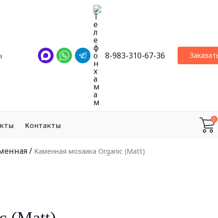
8-983-310-67-36
Заказат
ы
0
екты
Контакты
менная
/
Каменная мозаика Organic (Matt)