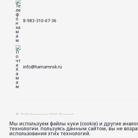
8-983-310-67-36
info@hamamnsk.ru
© 2026 Компания ООО “Хамам”.
Проектирование и строительство бань и саун. Производство двере
Мы используем файлы куки (cookie) и другие анал
технологии. пользуясь данным сайтом, вы не возр
использования этих технологий.