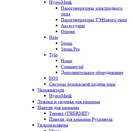
HygroMatik
Парогенераторы электродного
типа
Парогенераторы ТЭНового типа
Аксессуары
Опции
Helo
Steam
Steam Pro
Tylo
Home
Commercial
Дополнительное оборудование
EOS
Система безопасной подачи пара
Увлажнители
HygroMatik
Лежаки и сиденья для хаммама
Панели для хаммама
Термит (THERMIT)
Панели для хаммама Руспанель
Гидроизоляция
Mapei