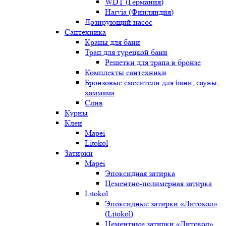
WDT (Германия)
Harvia (Финляндия)
Дозирующий насос
Сантехника
Краны для бани
Трап для турецкой бани
Решетки для трапа в бронзе
Комплекты сантехники
Бронзовые смесители для бани, сауны,
хаммама
Слив
Курны
Клеи
Mapei
Litokol
Затирки
Mapei
Эпоксидная затирка
Цементно-полимерная затирка
Litokol
Эпоксидные затирки «Литокол»
(Litokol)
Цементные затирки «Литокол»