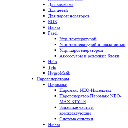
Для хаммама
Для печей
Для парогенераторов
EOS
Harvia
Fasel
Упр. температурой
Упр. температурой и влажностью
Упр. парогенератором
Аксессуары и релейные блоки
Helo
Tylo
HygroMatik
Парогенераторы
Паромакс
Паромакс NEO-Интеллект
Парогенератор Паромакс NEO-
MAX STYLE
Запасные части и
комплектующие
Система очистки
Harvia