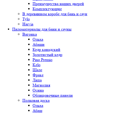
Преимущества наших дверей
Комплектующие
В деревянном коробе для бань и саун
Tylo
Harvia
Пиломатериалы для бани и сауны
Вагонка
Ольха
Абаши
Кедр канадский
Золотистый кедр
Pino Premio
Kelo
Шале
Фраке
Липа
Магнолия
Осина
Облицовочные панели
Полковая доска
Ольха
Абаш