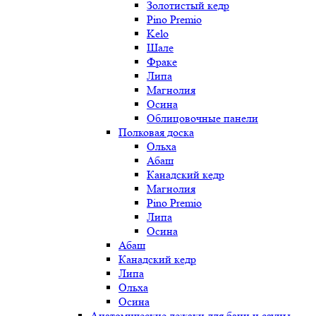
Золотистый кедр
Pino Premio
Kelo
Шале
Фраке
Липа
Магнолия
Осина
Облицовочные панели
Полковая доска
Ольха
Абаш
Канадский кедр
Магнолия
Pino Premio
Липа
Осина
Абаш
Канадский кедр
Липа
Ольха
Осина
Анатомические лежаки для бани и сауны