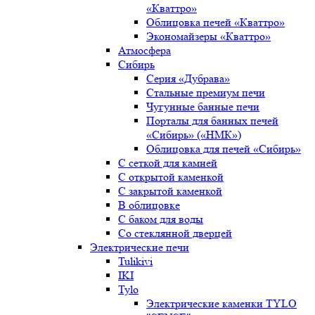
«Кваттро»
Облицовка печей «Кваттро»
Экономайзеры «Кваттро»
Атмосфера
Сибирь
Серия «Дубрава»
Стальные премиум печи
Чугунные банные печи
Порталы для банных печей
«Сибирь» («НМК»)
Облицовка для печей «Сибирь»
С сеткой для камней
С открытой каменкой
С закрытой каменкой
В облицовке
С баком для воды
Со стеклянной дверцей
Электрические печи
Tulikivi
IKI
Tylo
Электрические каменки TYLO