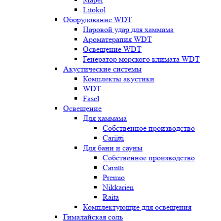
Litokol
Оборудование WDT
Паровой удар для хаммама
Ароматерапия WDT
Освещение WDT
Генератор морского климата WDT
Акустические системы
Комплекты акустики
WDT
Fasel
Освещение
Для хаммама
Собственное производство
Cariitti
Для бани и сауны
Собственное производство
Cariitti
Premio
Nikkarien
Raita
Комплектующие для освещения
Гималайская соль