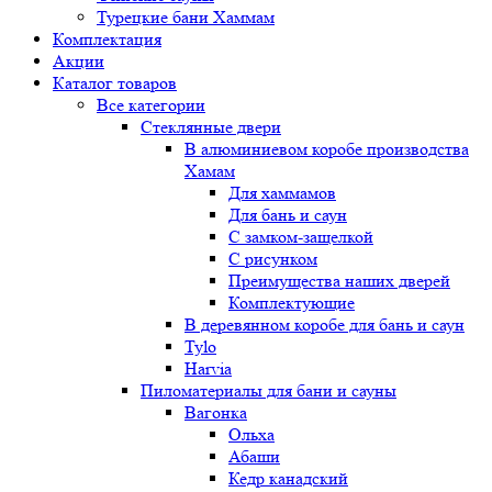
Турецкие бани Хаммам
Комплектация
Акции
Каталог товаров
Все категории
Стеклянные двери
В алюминиевом коробе производства
Хамам
Для хаммамов
Для бань и саун
С замком-защелкой
С рисунком
Преимущества наших дверей
Комплектующие
В деревянном коробе для бань и саун
Tylo
Harvia
Пиломатериалы для бани и сауны
Вагонка
Ольха
Абаши
Кедр канадский