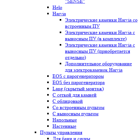
"SENSE"
Helo
Harvia
Электрические каменки Harvia со
встроенным ПУ
Электрические каменки Harvia с
выносным ПУ (в комплекте)
Электрические каменки Harvia с
выносным ПУ (приобретается
отдельно)
Дополнительное оборудование
для электрокаменок Harvia
EOS с парогенератором
EOS без парогенератора
Lang (скрытый монтаж)
С сеткой для камней
С облицовкой
Со встроенным пультом
С выносным пультом
Напольные
Настенные
Пульты управления
Для бани и сауны