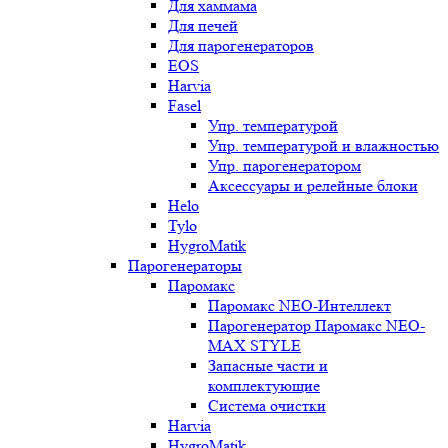
Для хаммама
Для печей
Для парогенераторов
EOS
Harvia
Fasel
Упр. температурой
Упр. температурой и влажностью
Упр. парогенератором
Аксессуары и релейные блоки
Helo
Tylo
HygroMatik
Парогенераторы
Паромакс
Паромакс NEO-Интеллект
Парогенератор Паромакс NEO-
MAX STYLE
Запасные части и
комплектующие
Система очистки
Harvia
HygroMatik