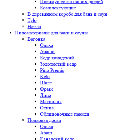
Преимущества наших дверей
Комплектующие
В деревянном коробе для бань и саун
Tylo
Harvia
Пиломатериалы для бани и сауны
Вагонка
Ольха
Абаши
Кедр канадский
Золотистый кедр
Pino Premio
Kelo
Шале
Фраке
Липа
Магнолия
Осина
Облицовочные панели
Полковая доска
Ольха
Абаш
Канадский кедр