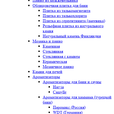
Панно из можжевельника
Облицовочная плитка для бани
Плитка из талькомагнезита
Плитка из талькохлорита
Плитка из серпентинита (змеевика)
Рельефная плитка из натурального
камня
Натуральный камень Финляндия
Мозаика и панно
Каменная
Стеклянная
Стеклянная с камнем
Керамическая
Мозаичное панно
Камни для печей
Ароматизаторы
Ароматизаторы для бани и сауны
Harvia
Camylle
Ароматизаторы для хаммама (турецкой
бани)
Паромакс (Россия)
WDT (Германия)