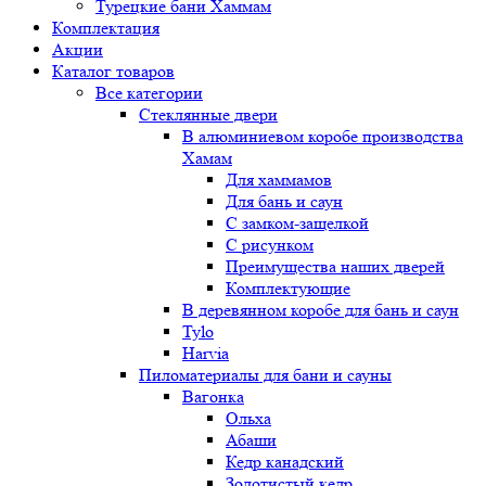
Турецкие бани Хаммам
Комплектация
Акции
Каталог товаров
Все категории
Стеклянные двери
В алюминиевом коробе производства
Хамам
Для хаммамов
Для бань и саун
С замком-защелкой
С рисунком
Преимущества наших дверей
Комплектующие
В деревянном коробе для бань и саун
Tylo
Harvia
Пиломатериалы для бани и сауны
Вагонка
Ольха
Абаши
Кедр канадский
Золотистый кедр