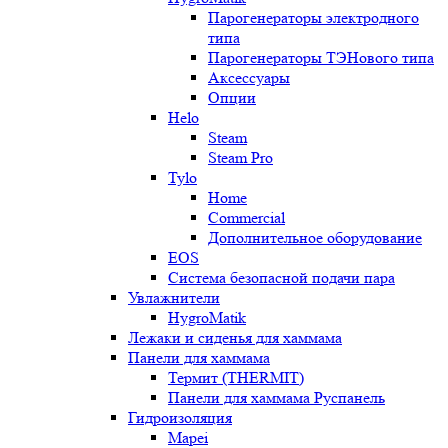
Парогенераторы электродного
типа
Парогенераторы ТЭНового типа
Аксессуары
Опции
Helo
Steam
Steam Pro
Tylo
Home
Commercial
Дополнительное оборудование
EOS
Система безопасной подачи пара
Увлажнители
HygroMatik
Лежаки и сиденья для хаммама
Панели для хаммама
Термит (THERMIT)
Панели для хаммама Руспанель
Гидроизоляция
Mapei