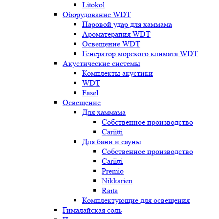
Litokol
Оборудование WDT
Паровой удар для хаммама
Ароматерапия WDT
Освещение WDT
Генератор морского климата WDT
Акустические системы
Комплекты акустики
WDT
Fasel
Освещение
Для хаммама
Собственное производство
Cariitti
Для бани и сауны
Собственное производство
Cariitti
Premio
Nikkarien
Raita
Комплектующие для освещения
Гималайская соль