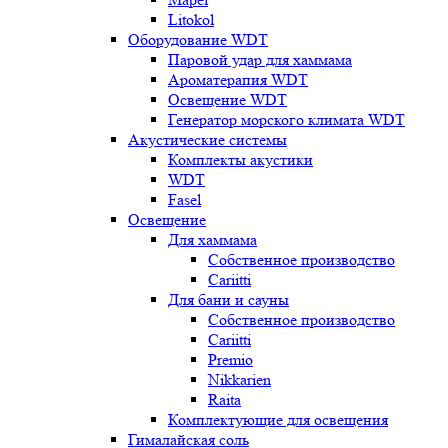
Litokol
Оборудование WDT
Паровой удар для хаммама
Ароматерапия WDT
Освещение WDT
Генератор морского климата WDT
Акустические системы
Комплекты акустики
WDT
Fasel
Освещение
Для хаммама
Собственное производство
Cariitti
Для бани и сауны
Собственное производство
Cariitti
Premio
Nikkarien
Raita
Комплектующие для освещения
Гималайская соль