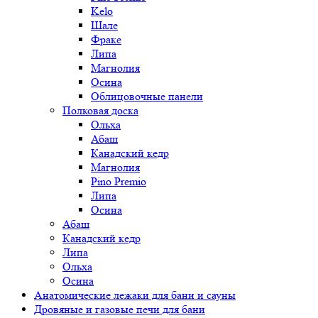
Kelo
Шале
Фраке
Липа
Магнолия
Осина
Облицовочные панели
Полковая доска
Ольха
Абаш
Канадский кедр
Магнолия
Pino Premio
Липа
Осина
Абаш
Канадский кедр
Липа
Ольха
Осина
Анатомические лежаки для бани и сауны
Дровяные и газовые печи для бани