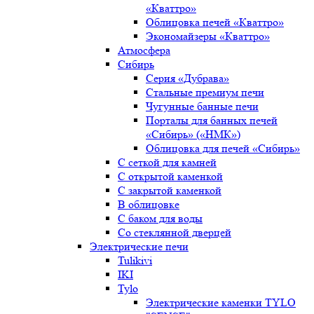
«Кваттро»
Облицовка печей «Кваттро»
Экономайзеры «Кваттро»
Атмосфера
Сибирь
Серия «Дубрава»
Стальные премиум печи
Чугунные банные печи
Порталы для банных печей
«Сибирь» («НМК»)
Облицовка для печей «Сибирь»
С сеткой для камней
С открытой каменкой
С закрытой каменкой
В облицовке
С баком для воды
Со стеклянной дверцей
Электрические печи
Tulikivi
IKI
Tylo
Электрические каменки TYLO