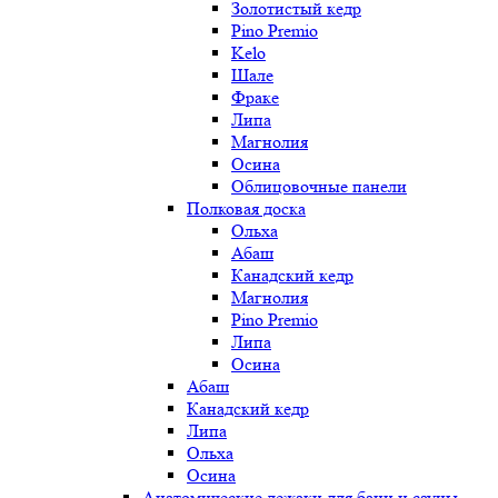
Золотистый кедр
Pino Premio
Kelo
Шале
Фраке
Липа
Магнолия
Осина
Облицовочные панели
Полковая доска
Ольха
Абаш
Канадский кедр
Магнолия
Pino Premio
Липа
Осина
Абаш
Канадский кедр
Липа
Ольха
Осина
Анатомические лежаки для бани и сауны