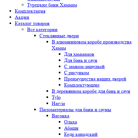
Турецкие бани Хаммам
Комплектация
Акции
Каталог товаров
Все категории
Стеклянные двери
В алюминиевом коробе производства
Хамам
Для хаммамов
Для бань и саун
С замком-защелкой
С рисунком
Преимущества наших дверей
Комплектующие
В деревянном коробе для бань и саун
Tylo
Harvia
Пиломатериалы для бани и сауны
Вагонка
Ольха
Абаши
Кедр канадский