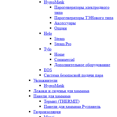
HygroMatik
Парогенераторы электродного
типа
Парогенераторы ТЭНового типа
Аксессуары
Опции
Helo
Steam
Steam Pro
Tylo
Home
Commercial
Дополнительное оборудование
EOS
Система безопасной подачи пара
Увлажнители
HygroMatik
Лежаки и сиденья для хаммама
Панели для хаммама
Термит (THERMIT)
Панели для хаммама Руспанель
Гидроизоляция
Mapei