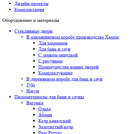
Дизайн-проекты
Комплектация
Оборудование и материалы
Стеклянные двери
В алюминиевом коробе производства Хамам
Для хаммамов
Для бань и саун
С замком-защелкой
С рисунком
Преимущества наших дверей
Комплектующие
В деревянном коробе для бань и саун
Tylo
Harvia
Пиломатериалы для бани и сауны
Вагонка
Ольха
Абаши
Кедр канадский
Золотистый кедр
Pino Premio