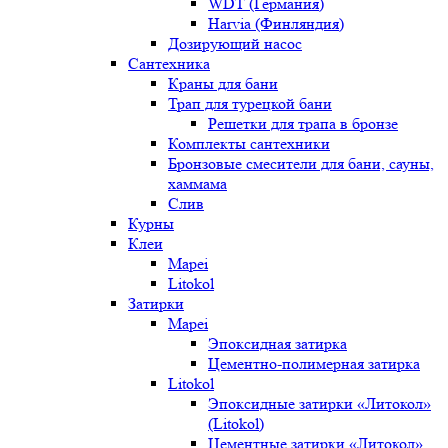
WDT (Германия)
Harvia (Финляндия)
Дозирующий насос
Сантехника
Краны для бани
Трап для турецкой бани
Решетки для трапа в бронзе
Комплекты сантехники
Бронзовые смесители для бани, сауны,
хаммама
Слив
Курны
Клеи
Mapei
Litokol
Затирки
Mapei
Эпоксидная затирка
Цементно-полимерная затирка
Litokol
Эпоксидные затирки «Литокол»
(Litokol)
Цементные затирки «Литокол»