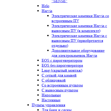
"SENSE"
Helo
Harvia
Электрические каменки Harvia со
встроенным ПУ
Электрические каменки Harvia с
выносным ПУ (в комплекте)
Электрические каменки Harvia с
выносным ПУ (приобретается
отдельно)
Дополнительное оборудование
для электрокаменок Harvia
EOS с парогенератором
EOS без парогенератора
Lang (скрытый монтаж)
С сеткой для камней
С облицовкой
Со встроенным пультом
С выносным пультом
Напольные
Настенные
Пульты управления
Для бани и сауны