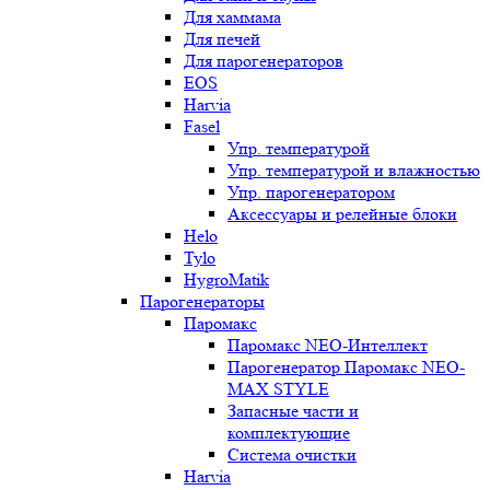
Для хаммама
Для печей
Для парогенераторов
EOS
Harvia
Fasel
Упр. температурой
Упр. температурой и влажностью
Упр. парогенератором
Аксессуары и релейные блоки
Helo
Tylo
HygroMatik
Парогенераторы
Паромакс
Паромакс NEO-Интеллект
Парогенератор Паромакс NEO-
MAX STYLE
Запасные части и
комплектующие
Система очистки
Harvia