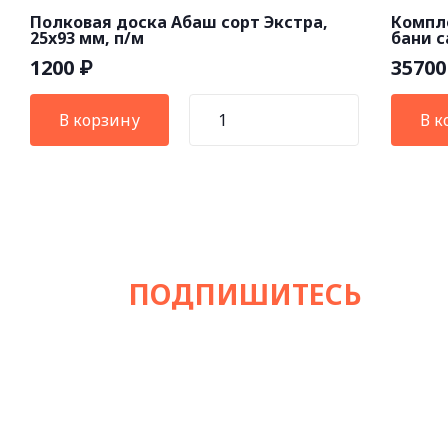
Полковая доска Абаш сорт Экстра,
Компл
25x93 мм, п/м
бани с
1200
3570
₽
В корзину
В к
ПОДПИШИТЕСЬ
НА Н
Стильный экспертный канал об отделке 
хаммамов и любых СПА-зон!
- Современные тенденции в дизайне 