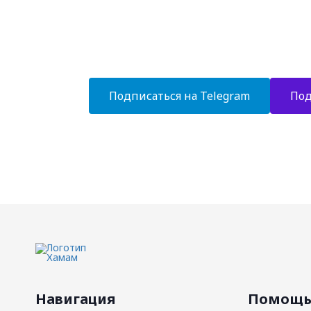
- Экспертные статьи и комментарии
- Новинки банного оборудования
- Уникальные дизайн-проекты
- Эксклюзивные решения в отделке
Подписаться на Telegram
Под
Навигация
Помощ