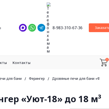
8-983-310-67-36
Заказат
ы
0
екты
Контакты
ечи для бани
/
Ферингер
/
Дровяные печи для бани «Феринг
гер «Уют-18» до 18 м³