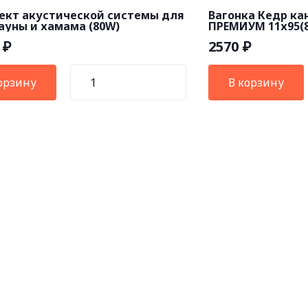
ект акустической системы для
Вагонка Кедр ка
ауны и хамама (80W)
ПРЕМИУМ 11х95(
0
2570
₽
₽
орзину
В корзину
АШИ КАНАЛЫ
бань, саун,
парных