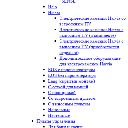
"SENSE"
Helo
Harvia
Электрические каменки Harvia со
встроенным ПУ
Электрические каменки Harvia с
выносным ПУ (в комплекте)
Электрические каменки Harvia с
выносным ПУ (приобретается
отдельно)
Дополнительное оборудование
для электрокаменок Harvia
EOS с парогенератором
EOS без парогенератора
Lang (скрытый монтаж)
С сеткой для камней
С облицовкой
Со встроенным пультом
С выносным пультом
Напольные
Настенные
Пульты управления
Для бани и сауны