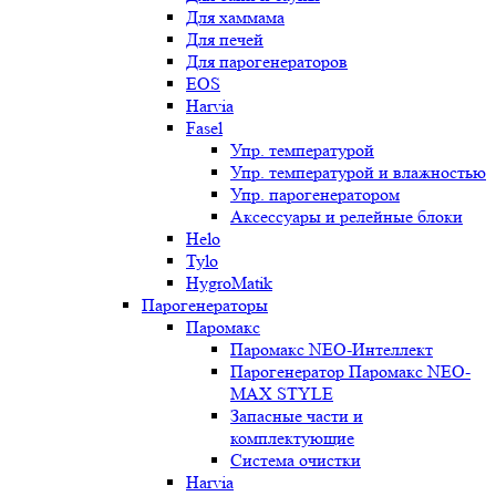
Для хаммама
Для печей
Для парогенераторов
EOS
Harvia
Fasel
Упр. температурой
Упр. температурой и влажностью
Упр. парогенератором
Аксессуары и релейные блоки
Helo
Tylo
HygroMatik
Парогенераторы
Паромакс
Паромакс NEO-Интеллект
Парогенератор Паромакс NEO-
MAX STYLE
Запасные части и
комплектующие
Система очистки
Harvia