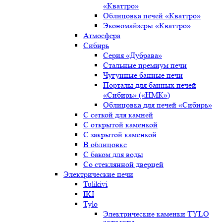
«Кваттро»
Облицовка печей «Кваттро»
Экономайзеры «Кваттро»
Атмосфера
Сибирь
Серия «Дубрава»
Стальные премиум печи
Чугунные банные печи
Порталы для банных печей
«Сибирь» («НМК»)
Облицовка для печей «Сибирь»
С сеткой для камней
С открытой каменкой
С закрытой каменкой
В облицовке
С баком для воды
Со стеклянной дверцей
Электрические печи
Tulikivi
IKI
Tylo
Электрические каменки TYLO