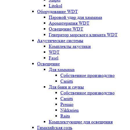
Litokol
Оборудование WDT
Паровой удар для хаммама
Ароматерапия WDT
Освещение WDT
Генератор морского климата WDT
Акустические системы
Комплекты акустики
WDT
Fasel
Освещение
Для хаммама
Собственное производство
Cariitti
Для бани и сауны
Собственное производство
Cariitti
Premio
Nikkarien
Raita
Комплектующие для освещения
Гималайская соль