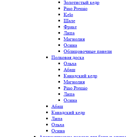
Золотистый кедр
Pino Premio
Kelo
Шале
Фраке
Липа
Магнолия
Осина
Облицовочные панели
Полковая доска
Ольха
Абаш
Канадский кедр
Магнолия
Pino Premio
Липа
Осина
Абаш
Канадский кедр
Липа
Ольха
Осина
Анатомические лежаки для бани и сауны