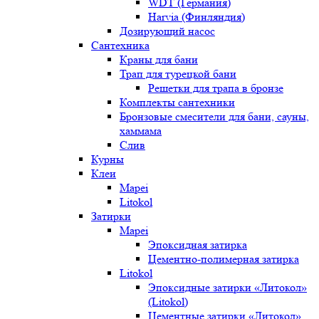
WDT (Германия)
Harvia (Финляндия)
Дозирующий насос
Сантехника
Краны для бани
Трап для турецкой бани
Решетки для трапа в бронзе
Комплекты сантехники
Бронзовые смесители для бани, сауны,
хаммама
Слив
Курны
Клеи
Mapei
Litokol
Затирки
Mapei
Эпоксидная затирка
Цементно-полимерная затирка
Litokol
Эпоксидные затирки «Литокол»
(Litokol)
Цементные затирки «Литокол»