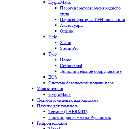
HygroMatik
Парогенераторы электродного
типа
Парогенераторы ТЭНового типа
Аксессуары
Опции
Helo
Steam
Steam Pro
Tylo
Home
Commercial
Дополнительное оборудование
EOS
Система безопасной подачи пара
Увлажнители
HygroMatik
Лежаки и сиденья для хаммама
Панели для хаммама
Термит (THERMIT)
Панели для хаммама Руспанель
Гидроизоляция
Mapei