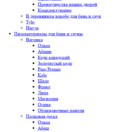
Преимущества наших дверей
Комплектующие
В деревянном коробе для бань и саун
Tylo
Harvia
Пиломатериалы для бани и сауны
Вагонка
Ольха
Абаши
Кедр канадский
Золотистый кедр
Pino Premio
Kelo
Шале
Фраке
Липа
Магнолия
Осина
Облицовочные панели
Полковая доска
Ольха
Абаш