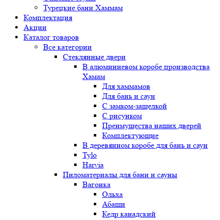
Турецкие бани Хаммам
Комплектация
Акции
Каталог товаров
Все категории
Стеклянные двери
В алюминиевом коробе производства
Хамам
Для хаммамов
Для бань и саун
С замком-защелкой
С рисунком
Преимущества наших дверей
Комплектующие
В деревянном коробе для бань и саун
Tylo
Harvia
Пиломатериалы для бани и сауны
Вагонка
Ольха
Абаши
Кедр канадский