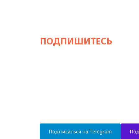
ПОДПИШИТЕСЬ
НА Н
Стильный экспертный канал об отделке 
хаммамов и любых СПА-зон!
- Современные тенденции в дизайне 
- Экспертные статьи и комментарии
- Новинки банного оборудования
- Уникальные дизайн-проекты
- Эксклюзивные решения в отделке
Подписаться на Telegram
Под