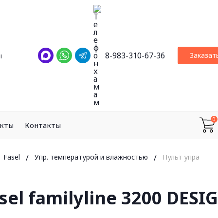
8-983-310-67-36
Заказат
ы
0
екты
Контакты
Fasel
/
Упр. температурой и влажностью
/
Пульт управления
el familyline 3200 DESI