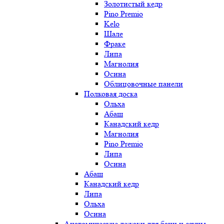
Золотистый кедр
Pino Premio
Kelo
Шале
Фраке
Липа
Магнолия
Осина
Облицовочные панели
Полковая доска
Ольха
Абаш
Канадский кедр
Магнолия
Pino Premio
Липа
Осина
Абаш
Канадский кедр
Липа
Ольха
Осина
Анатомические лежаки для бани и сауны