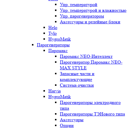
Упр. температурой
Упр. температурой и влажностью
Упр. парогенератором
Аксессуары и релейные блоки
Helo
Tylo
HygroMatik
Парогенераторы
Паромакс
Паромакс NEO-Интеллект
Парогенератор Паромакс NEO-
MAX STYLE
Запасные части и
комплектующие
Система очистки
Harvia
HygroMatik
Парогенераторы электродного
типа
Парогенераторы ТЭНового типа
Аксессуары
Опции