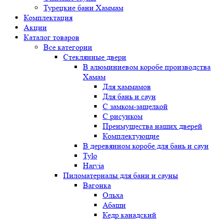
Турецкие бани Хаммам
Комплектация
Акции
Каталог товаров
Все категории
Стеклянные двери
В алюминиевом коробе производства
Хамам
Для хаммамов
Для бань и саун
С замком-защелкой
С рисунком
Преимущества наших дверей
Комплектующие
В деревянном коробе для бань и саун
Tylo
Harvia
Пиломатериалы для бани и сауны
Вагонка
Ольха
Абаши
Кедр канадский