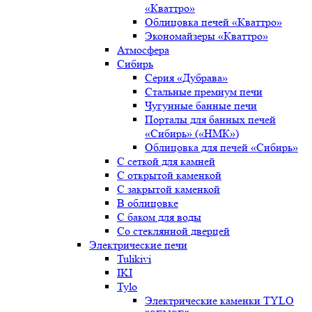
«Кваттро»
Облицовка печей «Кваттро»
Экономайзеры «Кваттро»
Атмосфера
Сибирь
Серия «Дубрава»
Стальные премиум печи
Чугунные банные печи
Порталы для банных печей
«Сибирь» («НМК»)
Облицовка для печей «Сибирь»
С сеткой для камней
С открытой каменкой
С закрытой каменкой
В облицовке
С баком для воды
Со стеклянной дверцей
Электрические печи
Tulikivi
IKI
Tylo
Электрические каменки TYLO