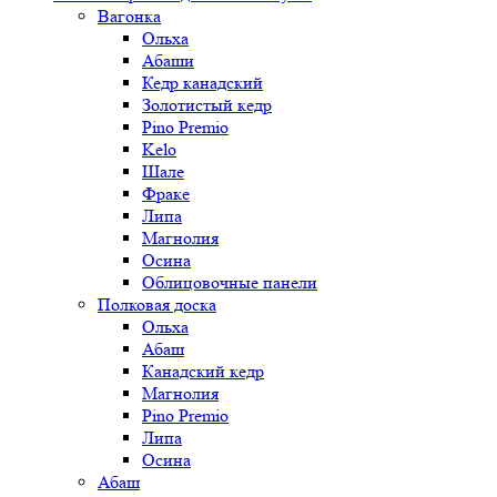
Вагонка
Ольха
Абаши
Кедр канадский
Золотистый кедр
Pino Premio
Kelo
Шале
Фраке
Липа
Магнолия
Осина
Облицовочные панели
Полковая доска
Ольха
Абаш
Канадский кедр
Магнолия
Pino Premio
Липа
Осина
Абаш