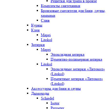
Решетки для трапа в бронзе
Комплекты сантехники
Бронзовые смесители для бани, сауны,
хаммама
Слив
Курны
Клеи
Mapei
Litokol
Затирки
Mapei
Эпоксидная затирка
Цементно-полимерная затирка
Litokol
Эпоксидные затирки «Литокол»
(Litokol)
Цементные затирки «Литокол»
(Litokol)
Аксессуары для бани и сауны
Дымоходы
Schiedel
Isotor
Permeter