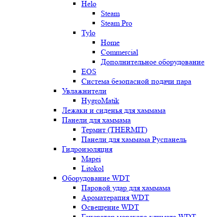
Helo
Steam
Steam Pro
Tylo
Home
Commercial
Дополнительное оборудование
EOS
Система безопасной подачи пара
Увлажнители
HygroMatik
Лежаки и сиденья для хаммама
Панели для хаммама
Термит (THERMIT)
Панели для хаммама Руспанель
Гидроизоляция
Mapei
Litokol
Оборудование WDT
Паровой удар для хаммама
Ароматерапия WDT
Освещение WDT
Генератор морского климата WDT