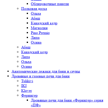
Облицовочные панели
Полковая доска
Ольха
Абаш
Канадский кедр
Магнолия
Pino Premio
Липа
Осина
Абаш
Канадский кедр
Липа
Ольха
Осина
Анатомические лежаки для бани и сауны
Дровяные и газовые печи для бани
Tulikivi
IKI
Klover
Ферингер
Дровяные печи для бани «Ферингер» серия
«ПФ»