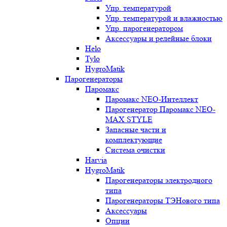
Упр. температурой
Упр. температурой и влажностью
Упр. парогенератором
Аксессуары и релейные блоки
Helo
Tylo
HygroMatik
Парогенераторы
Паромакс
Паромакс NEO-Интеллект
Парогенератор Паромакс NEO-
MAX STYLE
Запасные части и
комплектующие
Система очистки
Harvia
HygroMatik
Парогенераторы электродного
типа
Парогенераторы ТЭНового типа
Аксессуары
Опции