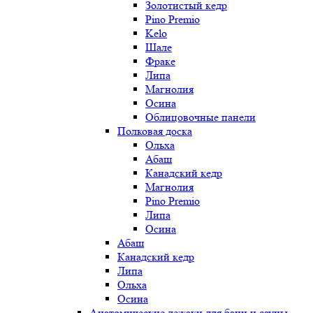
Золотистый кедр
Pino Premio
Kelo
Шале
Фраке
Липа
Магнолия
Осина
Облицовочные панели
Полковая доска
Ольха
Абаш
Канадский кедр
Магнолия
Pino Premio
Липа
Осина
Абаш
Канадский кедр
Липа
Ольха
Осина
Анатомические лежаки для бани и сауны