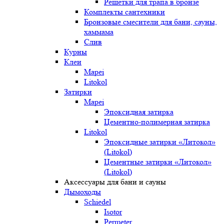
Решетки для трапа в бронзе
Комплекты сантехники
Бронзовые смесители для бани, сауны,
хаммама
Слив
Курны
Клеи
Mapei
Litokol
Затирки
Mapei
Эпоксидная затирка
Цементно-полимерная затирка
Litokol
Эпоксидные затирки «Литокол»
(Litokol)
Цементные затирки «Литокол»
(Litokol)
Аксессуары для бани и сауны
Дымоходы
Schiedel
Isotor
Permeter