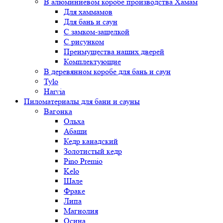
В алюминиевом коробе производства Хамам
Для хаммамов
Для бань и саун
С замком-защелкой
С рисунком
Преимущества наших дверей
Комплектующие
В деревянном коробе для бань и саун
Tylo
Harvia
Пиломатериалы для бани и сауны
Вагонка
Ольха
Абаши
Кедр канадский
Золотистый кедр
Pino Premio
Kelo
Шале
Фраке
Липа
Магнолия
Осина