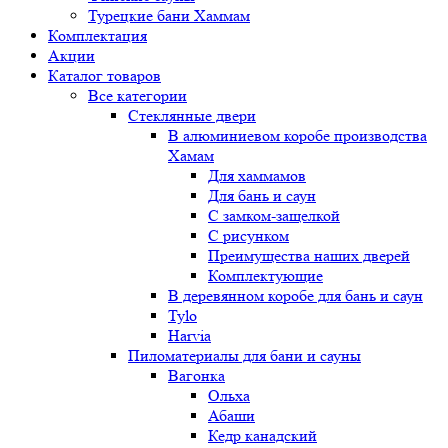
Турецкие бани Хаммам
Комплектация
Акции
Каталог товаров
Все категории
Стеклянные двери
В алюминиевом коробе производства
Хамам
Для хаммамов
Для бань и саун
С замком-защелкой
С рисунком
Преимущества наших дверей
Комплектующие
В деревянном коробе для бань и саун
Tylo
Harvia
Пиломатериалы для бани и сауны
Вагонка
Ольха
Абаши
Кедр канадский