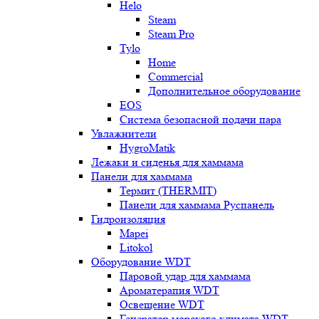
Helo
Steam
Steam Pro
Tylo
Home
Commercial
Дополнительное оборудование
EOS
Система безопасной подачи пара
Увлажнители
HygroMatik
Лежаки и сиденья для хаммама
Панели для хаммама
Термит (THERMIT)
Панели для хаммама Руспанель
Гидроизоляция
Mapei
Litokol
Оборудование WDT
Паровой удар для хаммама
Ароматерапия WDT
Освещение WDT
Генератор морского климата WDT