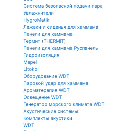
Система безопасной подачи пара
Увлажнители
HygroMatik
Лежаки и сиденья для хаммама
Панели для хаммама
Термит (THERMIT)
Панели для хаммама Руспанель
Гидроизоляция
Mapei
Litokol
Оборудование WDT
Паровой удар для хаммама
Ароматерапия WDT
Освещение WDT
Генератор морского климата WDT
Акустические системы
Комплекты акустики
WDT