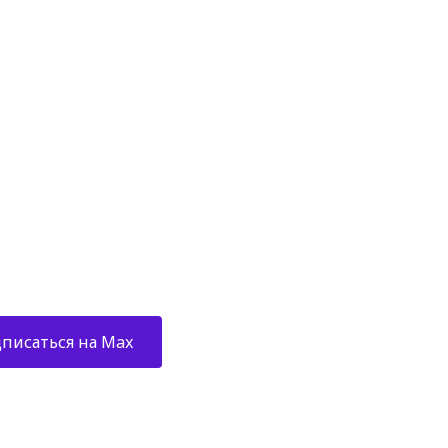
АШИ КАНАЛЫ
бань, саун,
парных
писаться на Max