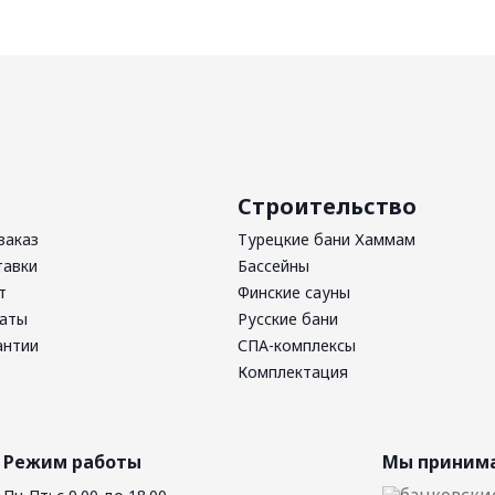
ь
Строительство
заказ
Турецкие бани Хаммам
тавки
Бассейны
т
Финские сауны
латы
Русские бани
антии
СПА-комплексы
Комплектация
Режим работы
Мы принима