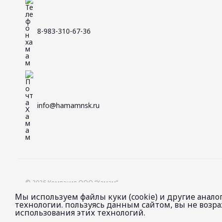
8-983-310-67-36
info@hamamnsk.ru
© 2026 Компания ООО “Хамам”.
Проектирование и строительство бань и саун. Производство двере
Мы используем файлы куки (cookie) и другие анал
технологии. пользуясь данным сайтом, вы не возр
использования этих технологий.