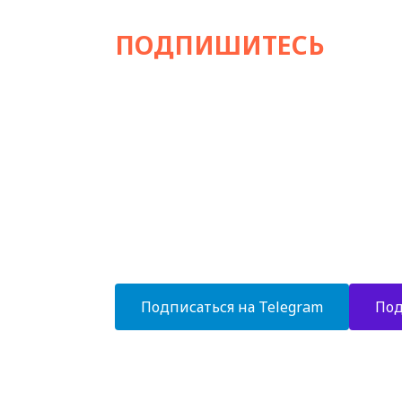
ПОДПИШИТЕСЬ
НА Н
Стильный экспертный канал об отделке 
хаммамов и любых СПА-зон!
- Современные тенденции в дизайне 
- Экспертные статьи и комментарии
- Новинки банного оборудования
- Уникальные дизайн-проекты
- Эксклюзивные решения в отделке
Подписаться на Telegram
Под