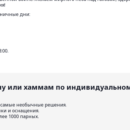
ия!
дничные дни:
:00.
уну или хаммам по индивидуально
 самые необычные решения.
лки и оснащения.
лее 1000 парных.